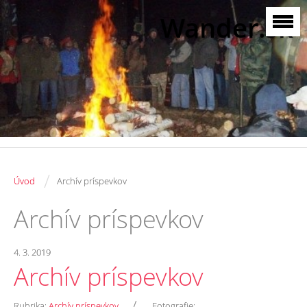
Wander.sk
/
Úvod
Archív príspevkov
Archív príspevkov
4. 3. 2019
Archív príspevkov
/
Rubrika:
Archív príspevkov
Fotografie: