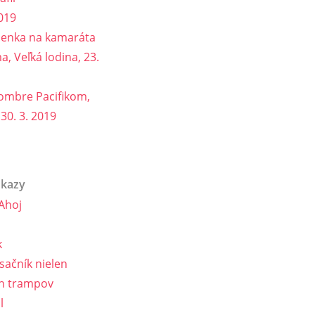
019
ienka na kamaráta
, Veľká lodina, 23.
ombre Pacifikom,
 30. 3. 2019
dkazy
Ahoj
k
ačník nielen
h trampov
l