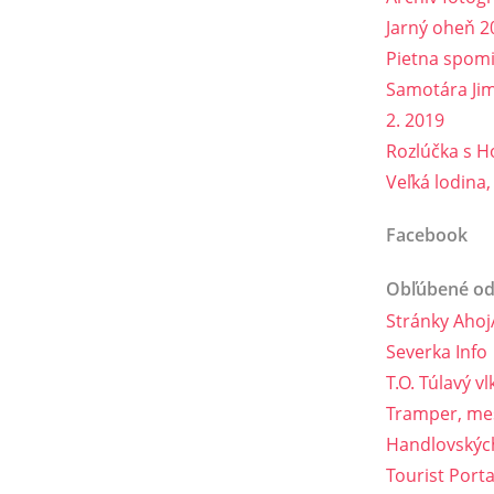
Jarný oheň 2
Pietna spom
Samotára Jima
2. 2019
Rozlúčka s H
Veľká lodina,
Facebook
Obľúbené o
Stránky Ahoj
Severka Info
T.O. Túlavý vl
Tramper, mes
Handlovskýc
Tourist Porta