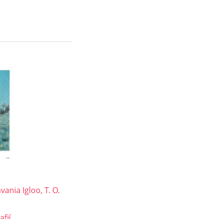
vania Igloo, T. O.
afií