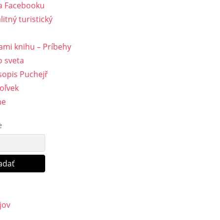
a Facebooku
litný turistický
ami knihu – Príbehy
 sveta
opis Puchejř
oľvek
ne
e
jov