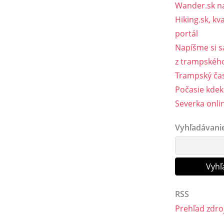
Wander.sk n
Hiking.sk, kva
portál
Napíšme si s
z trampského
Trampský čas
Počasie kdek
Severka onli
Vyhľadávani
RSS
Prehľad zdro