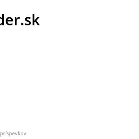
er.sk
 príspevkov