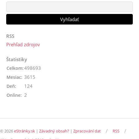
RSS
Prehľad zdrojov
Štatistiky
498693
Celkom:
3615
Mesiac:
124
Deň:
2
Online:
/
/
© 2026
eStránky.sk
|
Závadný obsah?
|
Zpracování dat
RSS