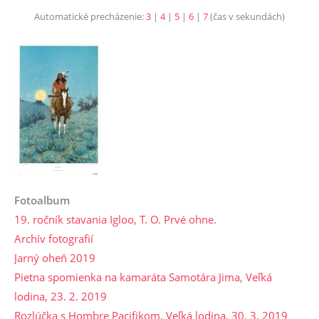
Automatické precházenie:
3
|
4
|
5
|
6
|
7
(čas v sekundách)
Fotoalbum
19. ročník stavania Igloo, T. O. Prvé ohne.
Archív fotografií
Jarný oheň 2019
Pietna spomienka na kamaráta Samotára Jima, Veľká
lodina, 23. 2. 2019
Rozlúčka s Hombre Pacifikom, Veľká lodina, 30. 3. 2019