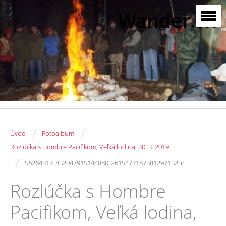
Wander.sk
/
/
Úvod
Fotoalbum
Rozlúčka s Hombre Pacifikom, Veľká lodina, 30. 3. 2019
/
56264317_852047915144880_2615477187381297152_n
Rozlúčka s Hombre
Pacifikom, Veľká lodina,